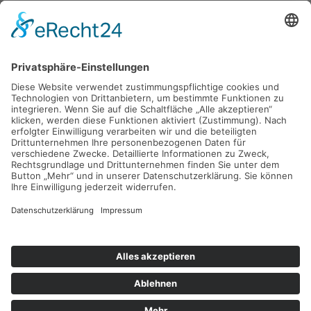
HOME
UNSERE PRAXIS
UNSER TEAM
LEISTUNGEN
PATIENTENINFO
KONTAKT
IMPRESSUM
DATENSCHUTZ
© Copyright 2026 by Naturheilpraxis Sporr in Donauwörth